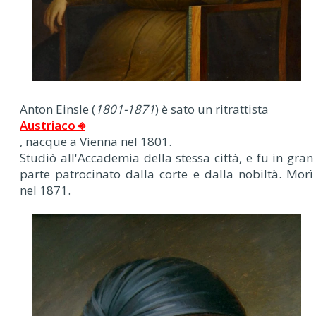
Anton Einsle (
1801-1871
) è sato un ritrattista
Austriaco ⎆
, nacque a Vienna nel 1801.
Studiò all'Accademia della stessa città, e fu in gran
parte patrocinato dalla corte e dalla nobiltà. Morì
nel 1871.