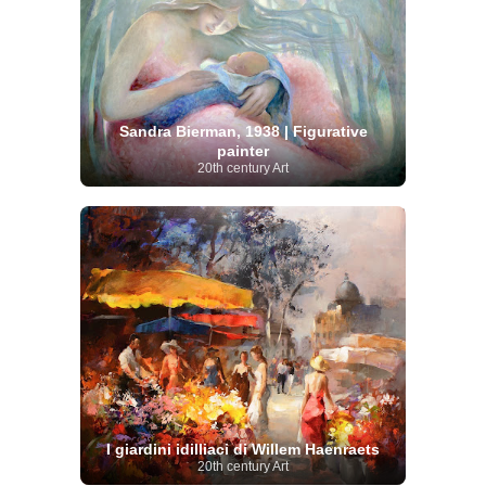
Sandra Bierman, 1938 | Figurative
painter
20th century Art
I giardini idilliaci di Willem Haenraets
20th century Art