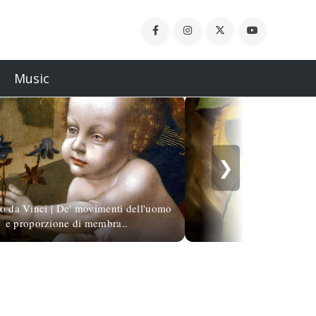
Music
❯
o da Vinci | De' movimenti dell'uomo
e proporzione di membra..
August Gillé 