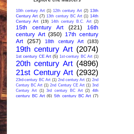
13th
10th century Art
(1)
12th century Art
(2)
Century Art
(7)
14th
13th century BC Art
(1)
Century Art
(19)
14th century B.C. Art
(2)
15th century Art
(221)
16th
century Art
(350)
17th century
Art
(257)
18th century Art
(183)
19th century Art
(2074)
1st century CE Art
(5)
1st-century BC Art
(1)
20th century Art
(4896)
21st Century Art
(2932)
23rd-century BC Art
(1)
2nd century Art
(1)
2nd
Century BC Art
(1)
2nd Century CE Art
(1)
3nd
4th
Century Art
(1)
3rd century BC Art
(2)
century BC Art
(6)
5th century BC Art
(7)
6th century B.C. Art
(4)
7th centry Art
(1)
7th
9th century B.C. Art
(7)
century B.C. Art
(1)
Abstract Art
(284)
AI
African Art
(14)
Art
(26)
Albanian Art
(15)
Algerian Art
(6)
American Art
(1094)
Ancient Art
(62)
Argentine Art
(34)
Armenian Art
(14)