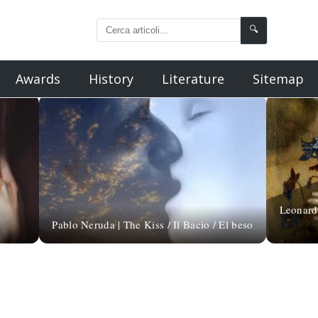
🔍
Awards
History
Literature
Sitemap
Leonard
Pablo Neruda | The Kiss / Il Bacio / El beso