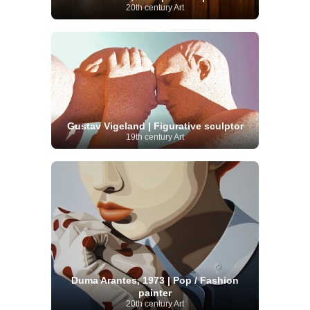
20th century Art
Gustav Vigeland | Figurative sculptor
19th century Art
Duma Arantes, 1973 | Pop / Fashion
painter
20th century Art