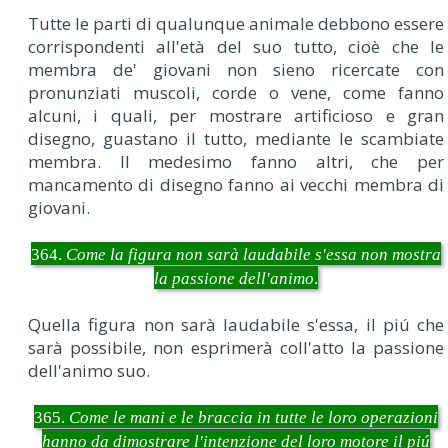
Tutte le parti di qualunque animale debbono essere
corrispondenti all'età del suo tutto, cioè che le
membra de' giovani non sieno ricercate con
pronunziati muscoli, corde o vene, come fanno
alcuni, i quali, per mostrare artificioso e gran
disegno, guastano il tutto, mediante le scambiate
membra. Il medesimo fanno altri, che per
mancamento di disegno fanno ai vecchi membra di
giovani.
364.
Come la figura non sarà laudabile s'essa non mostra
la passione dell'animo
.
Quella figura non sarà laudabile s'essa, il piú che
sarà possibile, non esprimerà coll'atto la passione
dell'animo suo.
365.
Come le mani e le braccia in tutte le loro operazioni
hanno da dimostrare l'intenzione del loro motore il piú