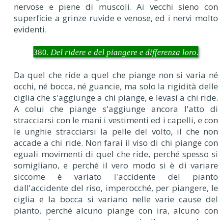
nervose e piene di muscoli. Ai vecchi sieno con
superficie a grinze ruvide e venose, ed i nervi molto
evidenti.
380.
Del ridere e del piangere e differenza loro
.
Da quel che ride a quel che piange non si varia né
occhi, né bocca, né guancie, ma solo la rigidità delle
ciglia che s'aggiunge a chi piange, e levasi a chi ride.
A colui che piange s'aggiunge ancora l'atto di
stracciarsi con le mani i vestimenti ed i capelli, e con
le unghie stracciarsi la pelle del volto, il che non
accade a chi ride. Non farai il viso di chi piange con
eguali movimenti di quel che ride, perché spesso si
somigliano, e perché il vero modo si è di variare
siccome è variato l'accidente del pianto
dall'accidente del riso, imperocché, per piangere, le
ciglia e la bocca si variano nelle varie cause del
pianto, perché alcuno piange con ira, alcuno con