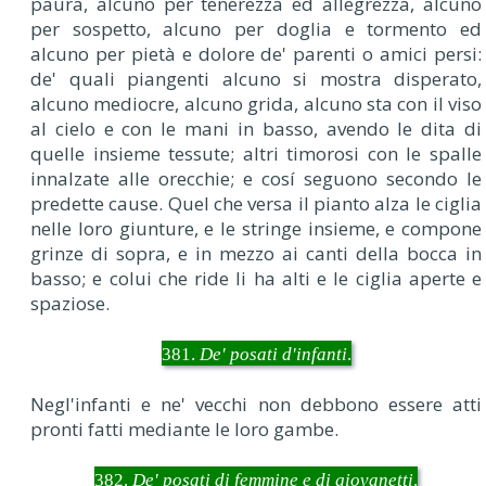
paura, alcuno per tenerezza ed allegrezza, alcuno
per sospetto, alcuno per doglia e tormento ed
alcuno per pietà e dolore de' parenti o amici persi:
de' quali piangenti alcuno si mostra disperato,
alcuno mediocre, alcuno grida, alcuno sta con il viso
al cielo e con le mani in basso, avendo le dita di
quelle insieme tessute; altri timorosi con le spalle
innalzate alle orecchie; e cosí seguono secondo le
predette cause. Quel che versa il pianto alza le ciglia
nelle loro giunture, e le stringe insieme, e compone
grinze di sopra, e in mezzo ai canti della bocca in
basso; e colui che ride li ha alti e le ciglia aperte e
spaziose.
381.
De' posati d'infanti
.
Negl'infanti e ne' vecchi non debbono essere atti
pronti fatti mediante le loro gambe.
382.
De' posati di femmine e di giovanetti
.