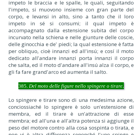
impeto le braccia e le spalle, le quali, seguitando
l'impeto, si muovono insieme con gran parte del
corpo, e levansi in alto, sino a tanto che il loro
impeto in sé si consumi; il qual impeto è
accompagnato dalla estensione subita del corpo
incurvato nella schiena e nelle giunture delle coscie,
delle ginocchia e de' piedi; la qual estensione è fatta
per obliquo, cioè innanzi ed all'insú; e cosí il moto
dedicato all'andare innanzi porta innanzi il corpo
che salta, ed il moto d'andare all'insú alza il corpo, e
gli fa fare grand'arco ed aumenta il salto.
385.
Del moto delle figure nello spingere o tirare
.
Lo spingere e tirare sono di una medesima azione,
conciossiaché lo spingere è solo un'estensione di
membra, ed il tirare è un'attrazione di esse
membra; ed all'una e all'altra potenza si aggiunge il
peso del motore contro alla cosa sospinta o tirata, e
non vi è altra differenza senonché l'uno spinge e