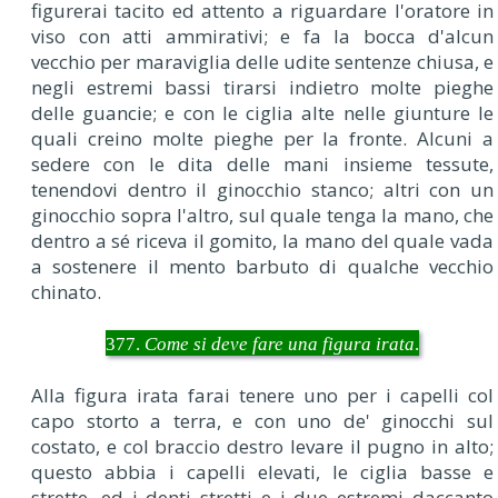
figurerai tacito ed attento a riguardare l'oratore in
viso con atti ammirativi; e fa la bocca d'alcun
vecchio per maraviglia delle udite sentenze chiusa, e
negli estremi bassi tirarsi indietro molte pieghe
delle guancie; e con le ciglia alte nelle giunture le
quali creino molte pieghe per la fronte. Alcuni a
sedere con le dita delle mani insieme tessute,
tenendovi dentro il ginocchio stanco; altri con un
ginocchio sopra l'altro, sul quale tenga la mano, che
dentro a sé riceva il gomito, la mano del quale vada
a sostenere il mento barbuto di qualche vecchio
chinato.
377.
Come si deve fare una figura irata
.
Alla figura irata farai tenere uno per i capelli col
capo storto a terra, e con uno de' ginocchi sul
costato, e col braccio destro levare il pugno in alto;
questo abbia i capelli elevati, le ciglia basse e
strette, ed i denti stretti e i due estremi daccanto