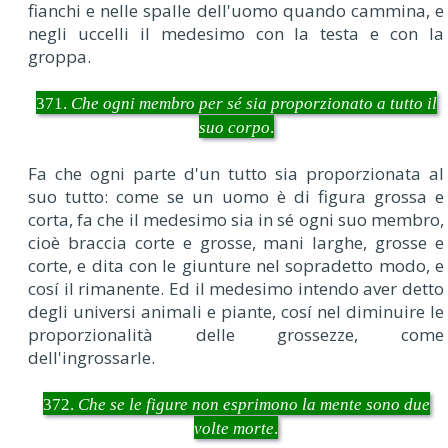
fianchi e nelle spalle dell'uomo quando cammina, e
negli uccelli il medesimo con la testa e con la
groppa.
371.
Che ogni membro per sé sia proporzionato a tutto il
suo corpo
.
Fa che ogni parte d'un tutto sia proporzionata al
suo tutto: come se un uomo è di figura grossa e
corta, fa che il medesimo sia in sé ogni suo membro,
cioè braccia corte e grosse, mani larghe, grosse e
corte, e dita con le giunture nel sopradetto modo, e
cosí il rimanente. Ed il medesimo intendo aver detto
degli universi animali e piante, cosí nel diminuire le
proporzionalità delle grossezze, come
dell'ingrossarle.
372.
Che se le figure non esprimono la mente sono due
volte morte
.