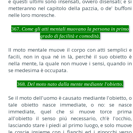
e questi ultimi sono insensati, ovvero disensati; e si
metteranno nel capitolo della pazzia, o de' buffoni
nelle loro moresche.
367.
Come gli atti mentali muovano la persona in primo
grado di facilità e comodità.
Il moto mentale muove il corpo con atti semplici e
facili, non in qua né in là, perché il suo obietto è
nella mente, la quale non muove i sensi, quando in
se medesima è occupata.
368.
Del moto nato dalla mente mediante l'obietto
.
Se il moto dell'uomo è causato mediante l'obietto, o
tale obietto nasce immediate, o no: se nasce
immediate, quel che si muove torce prima
all'obietto il senso piú necessario, ch'è l'occhio,
lasciando stare i piedi al primo luogo, e solo muove
le coscie insieme con i fianchi ed i ginocchi verso