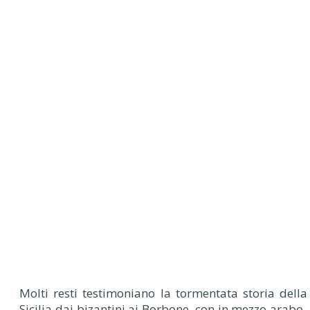
Molti resti testimoniano la tormentata storia della
Sicilia dai bizantini ai Borbone, con in mezzo arabo-