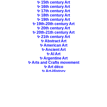
✨ 15th century Art
✨ 16th century Art
✨ 17th century Art
✨ 18th century Art
✨ 19th century Art
✨ 19th-20th century Art
✨ 20th century Art
✨ 20th-21th century Art
✨ 21th century Art
✨ Abstract Art
✨ American Art
✨ Ancient Art
✨ AI Art
✨ Argentine Art
✨ Arts and Crafts movement
✨ Art déco
✨ Art-History
✨ Art Nouveau
✨ Australian Art
✨ Austrian Art
✨ Award-winning Artists
✨ Barbizon school
✨ Baroque Art
✨ Belgian Art
✨ Bloomsbury Group