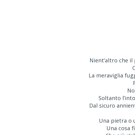
Nient’altro che il
La meraviglia fug
No
Soltanto l’int
Dal sicuro annie
Una pietra o 
Una cosa f