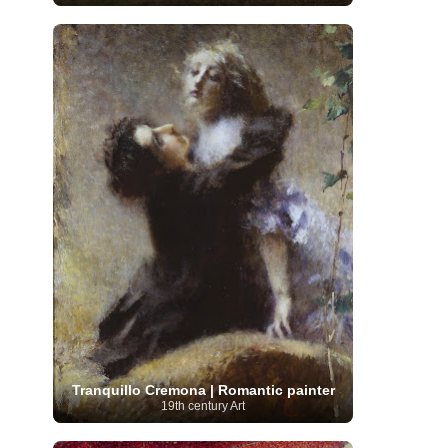
Serbian Artist
(20)
Senegalese Artist
(1)
Sitemaps
(80)
Singaporean Art
(5)
Slovak
Sotheby's
(15)
South
art
(1)
Slovenian Art
(1)
Spanish Art
(273)
African Art
(8)
Surrealism
(441)
Swedish Art
(58)
Swiss Art
(63)
Symbolist Art
(152)
Syrian Artist
(3)
Taiwanese Artist
(11)
Tate
Britain
(7)
Thailand Artist
(2)
The Samuel
Turkish
Kress Collection
(1)
Tibetan Artist
(2)
Ukrainian Art
art
(23)
Uffizi Gallery
(16)
(96)
Unesco
(21)
Uruguayan Artist
(3)
Van Gogh Museum
(15)
Uzbekistan Art
(1)
Vatican Museums
(6)
Venezuelan Art
(6)
Verist painter
(19)
Victoria and Albert
Vietnamese Art
(26)
Vincent
Museum
(1)
van Gogh
(49)
Wassily Kandinsky
(25)
Welsh Art
(1)
Whitney Museum of American Art
Women Artists
(1109)
Youtube
(1)
(68)
Tranquillo Cremona | Romantic painter
19th century Art