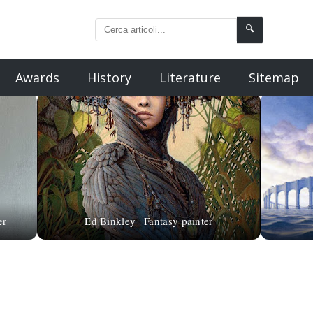
🔍
Awards
History
Literature
Sitemap
er
Ed Binkley | Fantasy painter