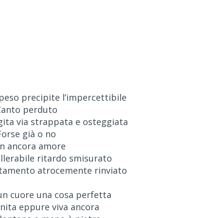
 peso precipite l’impercettibile
Canto perduto
gita via strappata e osteggiata
Forse già o no
n ancora amore
ollerabile ritardo smisurato
ntamento atrocemente rinviato
un cuore una cosa perfetta
inita eppure viva ancora