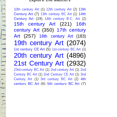
13th
10th century Art
(1)
12th century Art
(2)
Century Art
(7)
14th
13th century BC Art
(1)
Century Art
(19)
14th century B.C. Art
(2)
15th century Art
(221)
16th
century Art
(350)
17th century
Art
(257)
18th century Art
(183)
19th century Art
(2074)
1st century CE Art
(5)
1st-century BC Art
(1)
20th century Art
(4896)
21st Century Art
(2932)
23rd-century BC Art
(1)
2nd century Art
(1)
2nd
Century BC Art
(1)
2nd Century CE Art
(1)
3nd
4th
Century Art
(1)
3rd century BC Art
(2)
century BC Art
(6)
5th century BC Art
(7)
6th century B.C. Art
(4)
7th centry Art
(1)
7th
9th century B.C. Art
(7)
century B.C. Art
(1)
Abstract Art
(284)
AI
African Art
(14)
Art
(26)
Albanian Art
(15)
Algerian Art
(6)
American Art
(1094)
Ancient Art
(62)
Argentine Art
(34)
Armenian Art
(14)