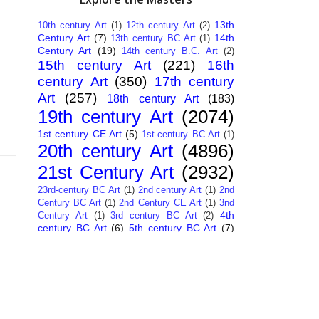
13th
10th century Art
(1)
12th century Art
(2)
Century Art
(7)
14th
13th century BC Art
(1)
Century Art
(19)
14th century B.C. Art
(2)
15th century Art
(221)
16th
century Art
(350)
17th century
Art
(257)
18th century Art
(183)
19th century Art
(2074)
1st century CE Art
(5)
1st-century BC Art
(1)
20th century Art
(4896)
21st Century Art
(2932)
23rd-century BC Art
(1)
2nd century Art
(1)
2nd
Century BC Art
(1)
2nd Century CE Art
(1)
3nd
4th
Century Art
(1)
3rd century BC Art
(2)
century BC Art
(6)
5th century BC Art
(7)
6th century B.C. Art
(4)
7th centry Art
(1)
7th
9th century B.C. Art
(7)
century B.C. Art
(1)
Abstract Art
(284)
AI
African Art
(14)
Art
(26)
Albanian Art
(15)
Algerian Art
(6)
American Art
(1094)
Ancient Art
(62)
Argentine Art
(34)
Armenian Art
(14)