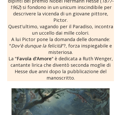
dipinti del premio Nobel Hermann Hesse (
1877-
1962
) si fondono in un unicum inscindibile per
descrivere la vicenda di un giovane pittore,
Pictor.
Quest'ultimo, vagando per il Paradiso, incontra
un uccello dai mille colori.
A lui Pictor pone la domanda delle domande:
"
Dov'è dunque la felicità
"?, forza inspiegabile e
misteriosa.
La "
Favola d'Amore
" è dedicata a Ruth Wenger,
cantante lirica che diventò seconda moglie di
Hesse due anni dopo la pubblicazione del
manoscritto.