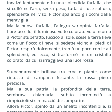
innalzò lentamente e fu una splendida farfalla, che
si cullò nell'aria, senza peso, tutta di luce soffusa,
splendente nel viso. Pictor spalancò gli occhi dalla
meraviglia.
Ma la nuova farfalla, l'allegra variopinta farfalla-
fiore-uccello, il luminoso volto colorato volò intorno
a Pictor stupefatto, luccicò al sole, scese a terra lieve
come un fiocco di neve, si sedette vicino ai piedi di
Pictor, respirò dolcemente, tremò un poco con le ali
splendenti, ed ecco, si trasformò in un cristallo
colorato, da cui si irraggiava una luce rossa.
Stupendamente brillava tra erbe e piante, come
rintocco di campana festante, la rossa pietra
preziosa.
Ma la sua patria, la profondità della terra,
sembrava chiamarla; subito incominciò a
rimpicciolirsi e minacciò di scomparire.
Allora Pictor, spinto da un anelito incontenibile, si
protese verso la pietra che stava svanendo a la tirò a