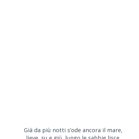
Già da più notti s’ode ancora il mare,
lieve, su e giù, lungo le sabbie lisce.