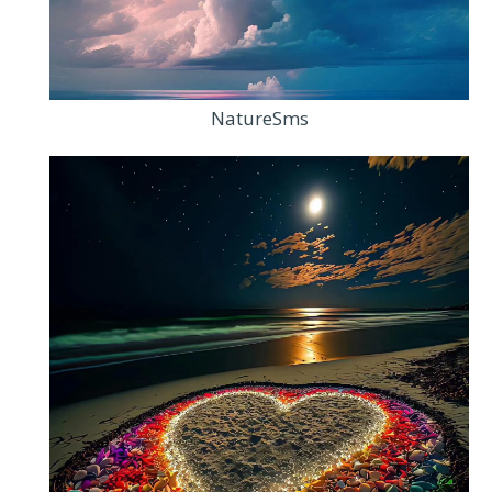
NatureSms