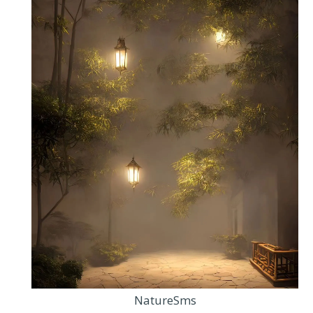
NatureSms