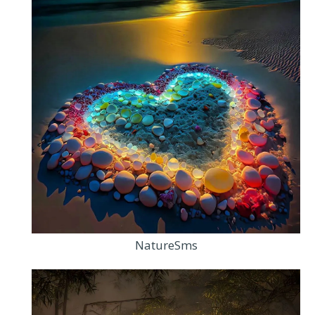
NatureSms