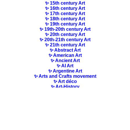
✨ 15th century Art
✨ 16th century Art
✨ 17th century Art
✨ 18th century Art
✨ 19th century Art
✨ 19th-20th century Art
✨ 20th century Art
✨ 20th-21th century Art
✨ 21th century Art
✨ Abstract Art
✨ American Art
✨ Ancient Art
✨ AI Art
✨ Argentine Art
✨ Arts and Crafts movement
✨ Art déco
✨ Art-History
✨ Art Nouveau
✨ Australian Art
✨ Austrian Art
✨ Award-winning Artists
✨ Barbizon school
✨ Baroque Art
✨ Belgian Art
✨ Bloomsbury Group