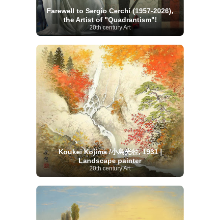
Farewell to Sergio Cerchi (1957-2026),
the Artist of "Quadrantism"!
20th century Art
Koukei Kojima /小島光径, 1931 |
Landscape painter
20th century Art