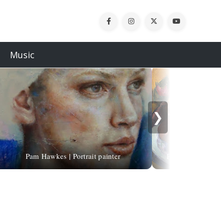
Music
❯
Pam Hawkes | Portrait painter
Paul Gauguin | 