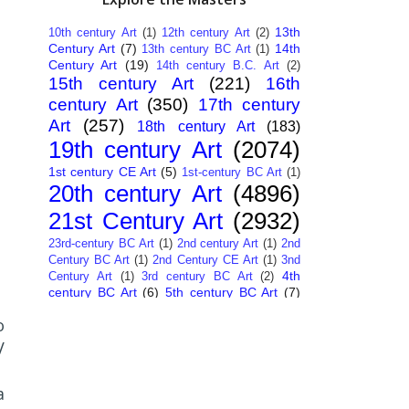
13th
10th century Art
(1)
12th century Art
(2)
Century Art
(7)
14th
13th century BC Art
(1)
Century Art
(19)
14th century B.C. Art
(2)
15th century Art
(221)
16th
century Art
(350)
17th century
Art
(257)
18th century Art
(183)
19th century Art
(2074)
1st century CE Art
(5)
1st-century BC Art
(1)
20th century Art
(4896)
21st Century Art
(2932)
23rd-century BC Art
(1)
2nd century Art
(1)
2nd
Century BC Art
(1)
2nd Century CE Art
(1)
3nd
4th
Century Art
(1)
3rd century BC Art
(2)
century BC Art
(6)
5th century BC Art
(7)
6th century B.C. Art
(4)
7th centry Art
(1)
7th
o
9th century B.C. Art
(7)
century B.C. Art
(1)
Abstract Art
(284)
AI
V
African Art
(14)
Art
(26)
Albanian Art
(15)
Algerian Art
(6)
American Art
(1094)
Ancient Art
a
(62)
Argentine Art
(34)
Armenian Art
(14)