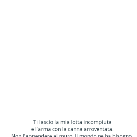
Ti lascio la mia lotta incompiuta
e l'arma con la canna arroventata.
Non l'appendere al muro. Il mondo ne ha bisogno.