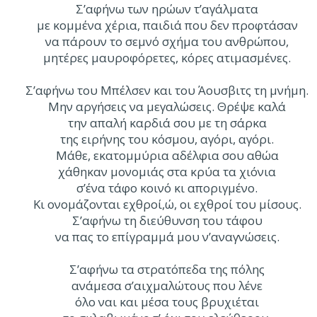
Σ’αφήνω των ηρώων τ’αγάλματα
με κομμένα χέρια, παιδιά που δεν προφτάσαν
να πάρουν το σεμνό σχήμα του ανθρώπου,
μητέρες μαυροφόρετες, κόρες ατιμασμένες.
Σ’αφήνω του Μπέλσεν και του Άουσβιτς τη μνήμη.
Μην αργήσεις να μεγαλώσεις. Θρέψε καλά
την απαλή καρδιά σου με τη σάρκα
της ειρήνης του κόσμου, αγόρι, αγόρι.
Μάθε, εκατομμύρια αδέλφια σου αθώα
χάθηκαν μονομιάς στα κρύα τα χιόνια
σ’ένα τάφο κοινό κι αποριγμένο.
Κι ονομάζονται εχθροί,ώ, οι εχθροί του μίσους.
Σ’αφήνω τη διεύθυνση του τάφου
να πας το επίγραμμά μου ν’αναγνώσεις.
Σ’αφήνω τα στρατόπεδα της πόλης
ανάμεσα σ’αιχμαλώτους που λένε
όλο ναι και μέσα τους βρυχιέται