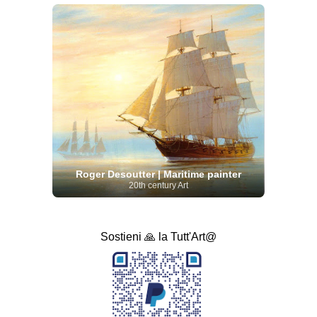
Roger Desoutter | Maritime painter
20th century Art
Sostieni 🙏 la Tutt'Art@