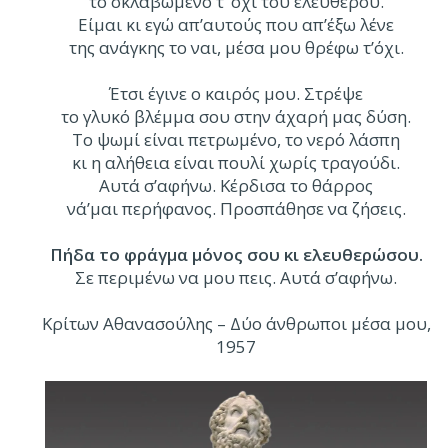
το σκλαβωμένο τ’ όχι του ελεύθερου.
Είμαι κι εγώ απ’αυτούς που απ’έξω λένε
της ανάγκης το ναι, μέσα μου θρέφω τ’όχι.
Έτσι έγινε ο καιρός μου. Στρέψε
το γλυκό βλέμμα σου στην άχαρή μας δύση.
Το ψωμί είναι πετρωμένο, το νερό λάσπη
κι η αλήθεια είναι πουλί χωρίς τραγούδι.
Αυτά σ’αφήνω. Κέρδισα το θάρρος
νά’μαι περήφανος. Προσπάθησε να ζήσεις.
Πήδα το φράγμα μόνος σου κι ελευθερώσου.
Σε περιμένω να μου πεις. Αυτά σ’αφήνω.
Κρίτων Αθανασούλης – Δύο άνθρωποι μέσα μου,
1957