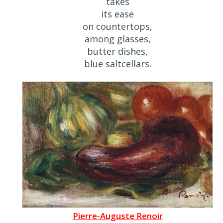
takes
its ease
on countertops,
among glasses,
butter dishes,
blue saltcellars.
Pierre-Auguste Renoir