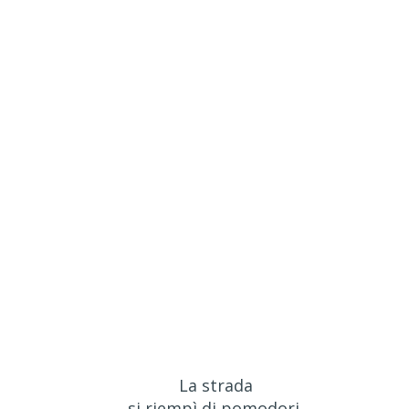
La strada
si riempì di pomodori,