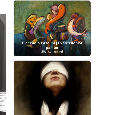
French Art
(993)
Flemish Art
(56)
Frick Collection
(3)
Galleria Borghese
(5)
Genre painter
(486)
GAM Milano
(4)
German Art
(245)
Georgian Artist
(10)
Greek Art
(66)
Getty Museum
(3)
Hawaii
Guatemalan Artist
(2)
Haitian Artist
(2)
Art
(4)
Henri Matisse
(11)
Hermitage
Museum
(11)
Hudson River School
(10)
Hungarian Art
(37)
Icelandic Art
(1)
Pier Paolo Pasolini | Expressionist
Impressionist art movement
painter
20th century Art
(602)
Indian Art
(48)
Iranian Art
(19)
Irish Art
(36)
Israeli Artist
(18)
Iraqi Art
(1)
Italian Art
(1063)
Japanese Art
(54)
Jewish Artist
(35)
Jordanian Art
(3)
Kazakhstani Artist
(6)
Korean Art
(22)
Latvian
Kurdish Art
(1)
Latin American Artist
(1)
Leonardo
Artist
(4)
Lebanese Artist
(16)
da Vinci
(91)
Lithuanian
Libyan Artist
(2)
Magic
Artist
(17)
Macedonian Art
(3)
Realism Art
(114)
Marc
Maltese Art
(4)
Chagall
(31)
Metropolitan Museum of
Art
(32)
Mexican Art
(36)
Michelangelo
(22)
Moldovan Artist
(8)
Moma
(2)
Mongolian