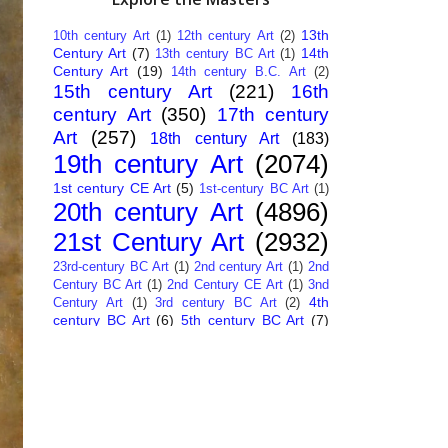
13th
10th century Art
(1)
12th century Art
(2)
Century Art
(7)
14th
13th century BC Art
(1)
Century Art
(19)
14th century B.C. Art
(2)
15th century Art
(221)
16th
century Art
(350)
17th century
Art
(257)
18th century Art
(183)
19th century Art
(2074)
1st century CE Art
(5)
1st-century BC Art
(1)
20th century Art
(4896)
21st Century Art
(2932)
23rd-century BC Art
(1)
2nd century Art
(1)
2nd
Century BC Art
(1)
2nd Century CE Art
(1)
3nd
4th
Century Art
(1)
3rd century BC Art
(2)
century BC Art
(6)
5th century BC Art
(7)
6th century B.C. Art
(4)
7th centry Art
(1)
7th
9th century B.C. Art
(7)
century B.C. Art
(1)
Abstract Art
(284)
AI
African Art
(14)
Art
(26)
Albanian Art
(15)
Algerian Art
(6)
American Art
(1094)
Ancient Art
(62)
Argentine Art
(34)
Armenian Art
(14)