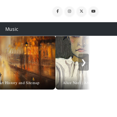
Music
❯
Art History and Sitemap
Alice Neel | Abstract Expression