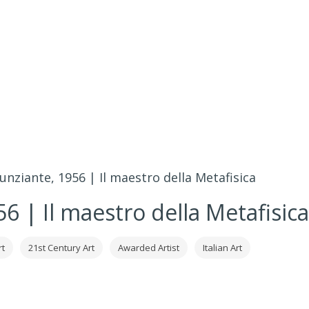
nziante, 1956 | Il maestro della Metafisica
6 | Il maestro della Metafisica
rt
21st Century Art
Awarded Artist
Italian Art