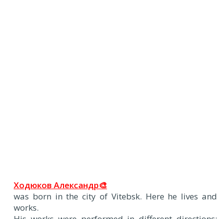
Х
одюков Александр🎨
was born in the city of Vitebsk. Here he lives and
works.
His works were performed in different directions: