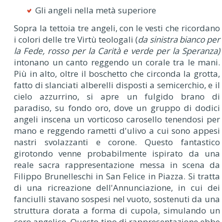
Gli angeli nella metà superiore
Sopra la tettoia tre angeli, con le vesti che ricordano
i colori delle tre Virtù teologali (
da sinistra bianco per
la Fede, rosso per la Carità e verde per la Speranza)
intonano un canto reggendo un corale tra le mani.
Più in alto, oltre il boschetto che circonda la grotta,
fatto di slanciati alberelli disposti a semicerchio, e il
cielo azzurrino, si apre un fulgido brano di
paradiso, su fondo oro, dove un gruppo di dodici
angeli inscena un vorticoso carosello tenendosi per
mano e reggendo rametti d'ulivo a cui sono appesi
nastri svolazzanti e corone. Questo fantastico
girotondo venne probabilmente ispirato da una
reale sacra rappresentazione messa in scena da
Filippo Brunelleschi in San Felice in Piazza. Si tratta
di una ricreazione dell'Annunciazione, in cui dei
fanciulli stavano sospesi nel vuoto, sostenuti da una
struttura dorata a forma di cupola, simulando un
coro angelico. Questo tipo di rappresentazione ebbe