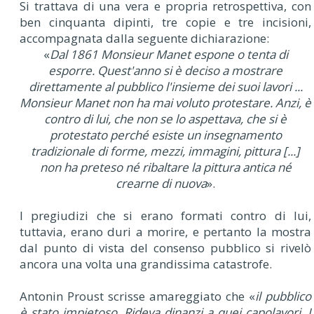
Si trattava di una vera e propria retrospettiva, con
ben cinquanta dipinti, tre copie e tre incisioni,
accompagnata dalla seguente dichiarazione:
«
Dal 1861 Monsieur Manet espone o tenta di
esporre. Quest'anno si è deciso a mostrare
direttamente al pubblico l'insieme dei suoi lavori ...
Monsieur Manet non ha mai voluto protestare. Anzi, è
contro di lui, che non se lo aspettava, che si è
protestato perché esiste un insegnamento
tradizionale di forme, mezzi, immagini, pittura [...]
non ha preteso né ribaltare la pittura antica né
crearne di nuova
».
I pregiudizi che si erano formati contro di lui,
tuttavia, erano duri a morire, e pertanto la mostra
dal punto di vista del consenso pubblico si rivelò
ancora una volta una grandissima catastrofe.
Antonin Proust scrisse amareggiato che «
il pubblico
è stato impietoso. Rideva dinanzi a quei capolavori. I