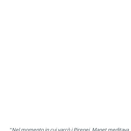
"
Nel momento in cui varcò i Pirenei, Manet meditava