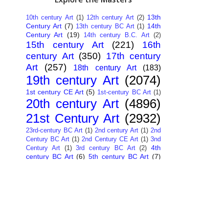
13th
10th century Art
(1)
12th century Art
(2)
Century Art
(7)
14th
13th century BC Art
(1)
Century Art
(19)
14th century B.C. Art
(2)
15th century Art
(221)
16th
century Art
(350)
17th century
Art
(257)
18th century Art
(183)
19th century Art
(2074)
1st century CE Art
(5)
1st-century BC Art
(1)
20th century Art
(4896)
21st Century Art
(2932)
23rd-century BC Art
(1)
2nd century Art
(1)
2nd
Century BC Art
(1)
2nd Century CE Art
(1)
3nd
4th
Century Art
(1)
3rd century BC Art
(2)
century BC Art
(6)
5th century BC Art
(7)
6th century B.C. Art
(4)
7th centry Art
(1)
7th
9th century B.C. Art
(7)
century B.C. Art
(1)
Abstract Art
(284)
AI
African Art
(14)
Art
(26)
Albanian Art
(15)
Algerian Art
(6)
American Art
(1094)
Ancient Art
(62)
Argentine Art
(34)
Armenian Art
(14)