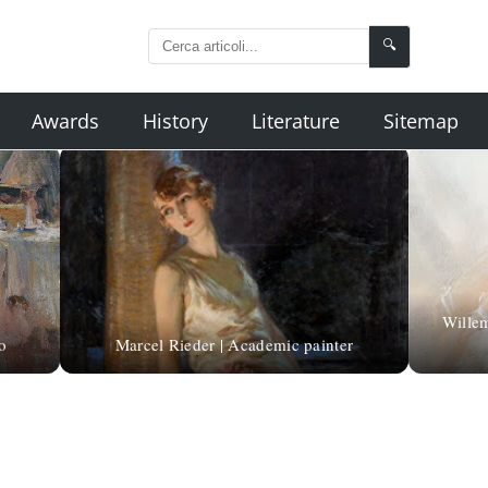
🔍
Awards
History
Literature
Sitemap
Willem
o
Marcel Rieder | Academic painter