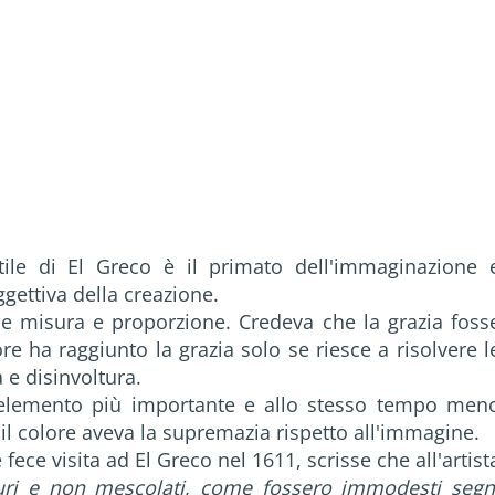
tile di El Greco è il primato dell'immaginazione 
ggettiva della creazione.
come misura e proporzione. Credeva che la grazia foss
tore ha raggiunto la grazia solo se riesce a risolvere l
 e disinvoltura.
l'elemento più importante e allo stesso tempo men
 il colore aveva la supremazia rispetto all'immagine.
fece visita ad El Greco nel 1611, scrisse che all'artist
uri e non mescolati, come fossero immodesti segn