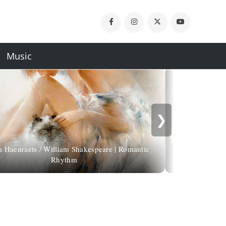
Music
❯
 Haenraets / William Shakespeare | Romantic
Rhythm