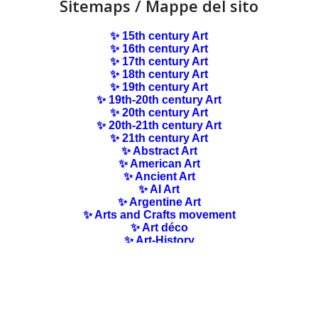
Sitemaps / Mappe del sito
✨ 15th century Art
✨ 16th century Art
✨ 17th century Art
✨ 18th century Art
✨ 19th century Art
✨ 19th-20th century Art
✨ 20th century Art
✨ 20th-21th century Art
✨ 21th century Art
✨ Abstract Art
✨ American Art
✨ Ancient Art
✨ AI Art
✨ Argentine Art
✨ Arts and Crafts movement
✨ Art déco
✨ Art-History
✨ Art Nouveau
✨ Australian Art
✨ Austrian Art
✨ Award-winning Artists
✨ Barbizon school
✨ Baroque Art