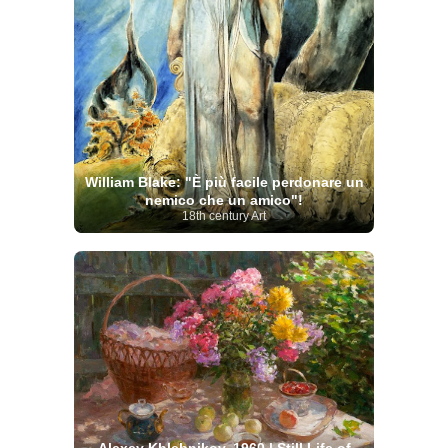
William Blake: "È più facile perdonare un
nemico che un amico"!
18th century Art
Alexey Khlebnikov, 1960 | Still Life of