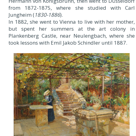
Hermann von Königsbrunn, then went to Düsseldorf
from 1872-1875, where she studied with Carl
Jungheim (
1830-1886
).
In 1882, she went to Vienna to live with her mother,
but spent her summers at the art colony in
Plankenberg Castle, near Neulengbach, where she
took lessons with Emil Jakob Schindler until 1887.