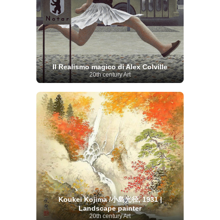
Il Realismo magico di Alex Colville
20th century Art
Koukei Kojima /小島光径, 1931 |
Landscape painter
20th century Art