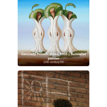
Gennady Privedentsev, 1955 | Surrealist
painter
20th century Art