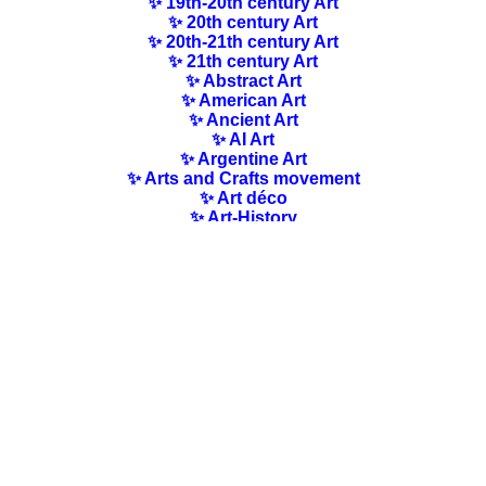
✨ 19th-20th century Art
✨ 20th century Art
✨ 20th-21th century Art
✨ 21th century Art
✨ Abstract Art
✨ American Art
✨ Ancient Art
✨ AI Art
✨ Argentine Art
✨ Arts and Crafts movement
✨ Art déco
✨ Art-History
✨ Art Nouveau
✨ Australian Art
✨ Austrian Art
✨ Award-winning Artists
✨ Barbizon school
✨ Baroque Art
✨ Belgian Art
✨ Bloomsbury Group
✨ Brazilian Art
✨ Bulgarian Art
✨ Canadian Art
✨ Cloisonnism Art
✨ Chilean Art