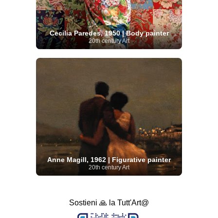
Cecilia Paredes, 1950 | Body painter
20th century Art
Anne Magill, 1962 | Figurative painter
20th century Art
Sostieni 🙏 la Tutt'Art@