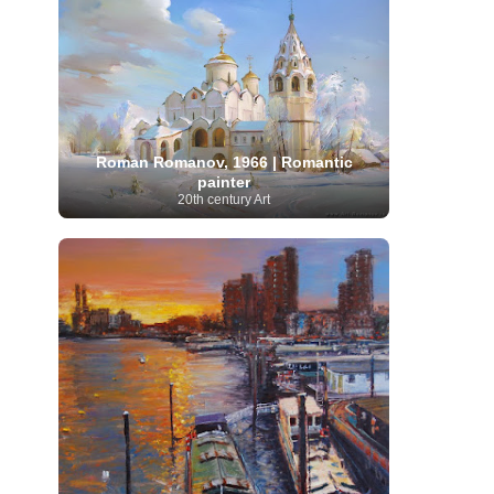
Serbian Artist
(20)
Senegalese Artist
(1)
Sitemaps
(80)
Singaporean Art
(5)
Slovak
Sotheby's
(15)
South
art
(1)
Slovenian Art
(1)
Spanish Art
(273)
African Art
(8)
Surrealism
(440)
Swedish Art
(58)
Swiss Art
(63)
Symbolist Art
(152)
Syrian Artist
(3)
Taiwanese Artist
(11)
Tate
Roman Romanov, 1966 | Romantic
Britain
(7)
Thailand Artist
(2)
The Samuel
painter
Turkish
Kress Collection
(1)
Tibetan Artist
(2)
20th century Art
Ukrainian Art
art
(23)
Uffizi Gallery
(16)
(96)
Unesco
(21)
Uruguayan Artist
(3)
Van Gogh Museum
(15)
Uzbekistan Art
(1)
Vatican Museums
(6)
Venezuelan Art
(6)
Verist painter
(19)
Victoria and Albert
Vietnamese Art
(26)
Vincent
Museum
(1)
van Gogh
(49)
Wassily Kandinsky
(25)
Welsh Art
(1)
Whitney Museum of American Art
Women Artists
(1109)
Youtube
(1)
(68)