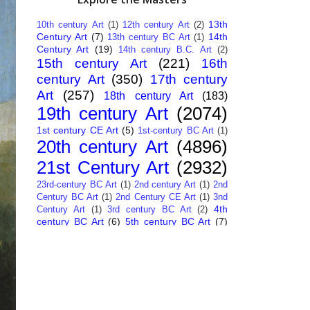
13th
10th century Art
(1)
12th century Art
(2)
Century Art
(7)
14th
13th century BC Art
(1)
Century Art
(19)
14th century B.C. Art
(2)
15th century Art
(221)
16th
century Art
(350)
17th century
Art
(257)
18th century Art
(183)
19th century Art
(2074)
1st century CE Art
(5)
1st-century BC Art
(1)
20th century Art
(4896)
21st Century Art
(2932)
23rd-century BC Art
(1)
2nd century Art
(1)
2nd
Century BC Art
(1)
2nd Century CE Art
(1)
3nd
4th
Century Art
(1)
3rd century BC Art
(2)
century BC Art
(6)
5th century BC Art
(7)
6th century B.C. Art
(4)
7th centry Art
(1)
7th
9th century B.C. Art
(7)
century B.C. Art
(1)
Abstract Art
(284)
AI
African Art
(14)
Art
(26)
Albanian Art
(15)
Algerian Art
(6)
American Art
(1094)
Ancient Art
(62)
Argentine Art
(34)
Armenian Art
(14)