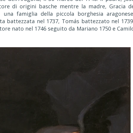
ore di origini basche mentre la madre, Gracia d
 una famiglia della piccola borghesia aragonese
 Rita battezzata nel 1737, Tomás battezzato nel 1739
ittore nato nel 1746 seguito da Mariano 1750 e Camil