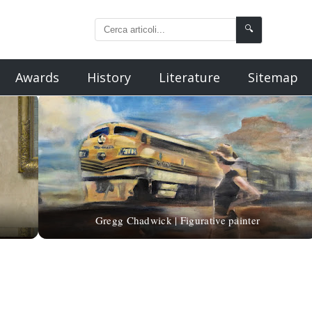
🔍
Awards
History
Literature
Sitemap
Gregg Chadwick | Figurative painter