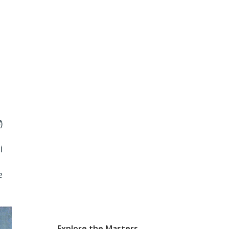
8
)
i
e
Explore the Masters