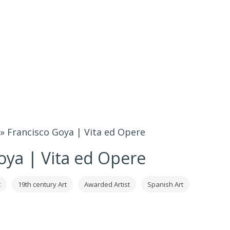
»
Francisco Goya | Vita ed Opere
oya | Vita ed Opere
t
19th century Art
Awarded Artist
Spanish Art