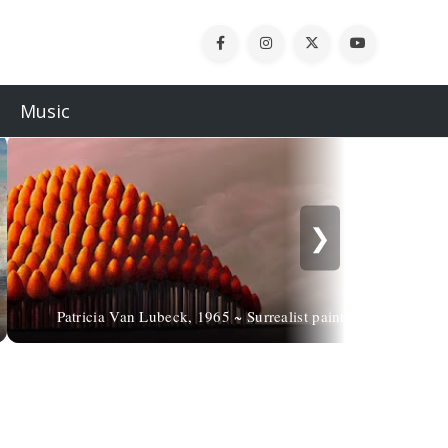
Music
❯
Patricia Van Lubeck, 1965 ~ Surrealist painter
Lo