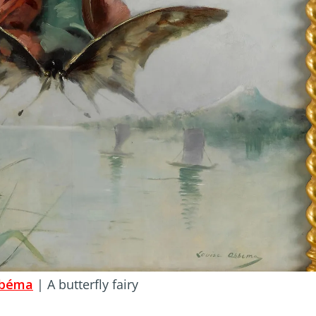
bbéma
| A butterfly fairy