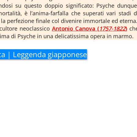
ndosi su questo doppio significato: Psyche dunque
rtalità, è l’anima-farfalla che superati vari stadi d
a perfezione finale col divenire immortale ed eterna
scultore neoclassico
Antonio Canova (
1757-1822
)
ch
anima di Psyche in una delicatissima opera in marmo.
nca | Leggenda giapponese