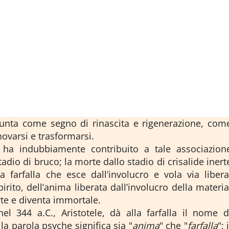
assunta come segno di rinascita e rigenerazione, com
ovarsi e trasformarsi.
lla ha indubbiamente contribuito a tale associazion
tadio di bruco; la morte dallo stadio di crisalide inert
a farfalla che esce dall’involucro e vola via libera
irito, dell’anima liberata dall’involucro della materia
te e diventa immortale.
 nel 344 a.C., Aristotele, dà alla farfalla il nome d
 la parola psyche significa sia "
anima
" che "
farfalla
"; i