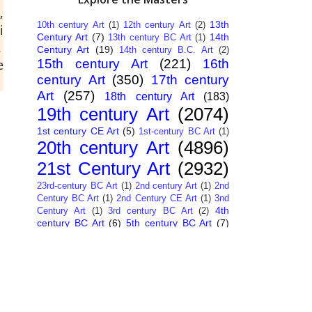
,
13th
10th century Art
(1)
12th century Art
(2)
i
Century Art
(7)
14th
13th century BC Art
(1)
.
Century Art
(19)
14th century B.C. Art
(2)
15th century Art
(221)
16th
e
century Art
(350)
17th century
Art
(257)
18th century Art
(183)
19th century Art
(2074)
1st century CE Art
(5)
1st-century BC Art
(1)
20th century Art
(4896)
21st Century Art
(2932)
23rd-century BC Art
(1)
2nd century Art
(1)
2nd
Century BC Art
(1)
2nd Century CE Art
(1)
3nd
4th
Century Art
(1)
3rd century BC Art
(2)
century BC Art
(6)
5th century BC Art
(7)
6th century B.C. Art
(4)
7th centry Art
(1)
7th
9th century B.C. Art
(7)
century B.C. Art
(1)
Abstract Art
(284)
AI
African Art
(14)
Art
(26)
Albanian Art
(15)
Algerian Art
(6)
American Art
(1094)
Ancient Art
(62)
Argentine Art
(34)
Armenian Art
(14)