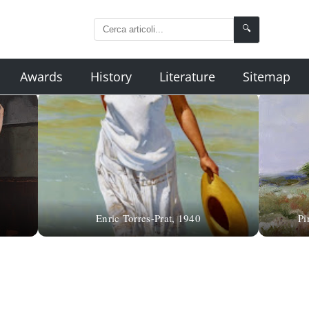
🔍
Awards
History
Literature
Sitemap
Enric Torres-Prat, 1940
Pi