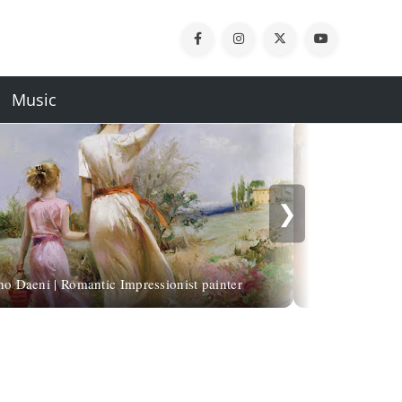
Music
❯
no Daeni | Romantic Impressionist painter
Flip Gaasend