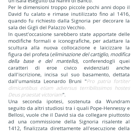
un Isaia eseguito da Nanni di Banco.
Per le dimensioni troppo piccole pochi anni dopo il
David fu calato e rimase inutilizzato fino al 1416,
quando fu richiesto dalla Signoria per decorare la
sala dei Gigli del Palazzo Vecchio.
In quest'occasione sarebbero state apportate delle
modifiche formali e iconografiche, per adattare la
scultura alla nuova collocazione e laicizzare la
figura del profeta (
eliminazione del cartiglio, modifica
della base e del mantello
), conferendogli quei
caratteri di eroe civico evidenziati anche
dall'iscrizione, incisa sul suo basamento, dettata
dall'umanista Leonardo Bruni "
Pro patria fortiter
dimicantibus etiam adversus terribilissimos hostes
Deus praestat victoriam
".
Una seconda ipotesi, sostenuta da Wundram
seguito da altri studiosi tra i quali Pope-Hennessy e
Bellosi, vuole che il David sia da collegare piuttosto
ad una commissione della Signoria risalente al
1412, finalizzata direttamente all'esecuzione della