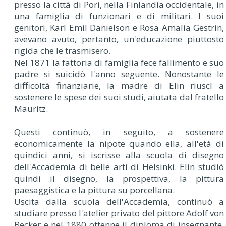
presso la città di Pori, nella Finlandia occidentale, in
una famiglia di funzionari e di militari. I suoi
genitori, Karl Emil Danielson e Rosa Amalia Gestrin,
avevano avuto, pertanto, un'educazione piuttosto
rigida che le trasmisero.
Nel 1871 la fattoria di famiglia fece fallimento e suo
padre si suicidò l'anno seguente. Nonostante le
difficoltà finanziarie, la madre di Elin riuscì a
sostenere le spese dei suoi studi, aiutata dal fratello
Mauritz.
Questi continuò, in seguito, a sostenere
economicamente la nipote quando ella, all'età di
quindici anni, si iscrisse alla scuola di disegno
dell'Accademia di belle arti di Helsinki. Elin studiò
quindi il disegno, la prospettiva, la pittura
paesaggistica e la pittura su porcellana.
Uscita dalla scuola dell'Accademia, continuò a
studiare presso l'atelier privato del pittore Adolf von
Becker e nel 1880 ottenne il diploma di insegnante.