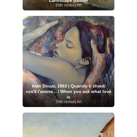
Landscape painter
20th century Art
Alan Douar, 1963 | Quando ti chiedi
cos'è l'amore... / When you ask what love
is
20th century Art