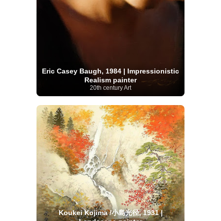
Eric Casey Baugh, 1984 | Impressionistic
Realism painter
20th century Art
Koukei Kojima /小島光径, 1931 |