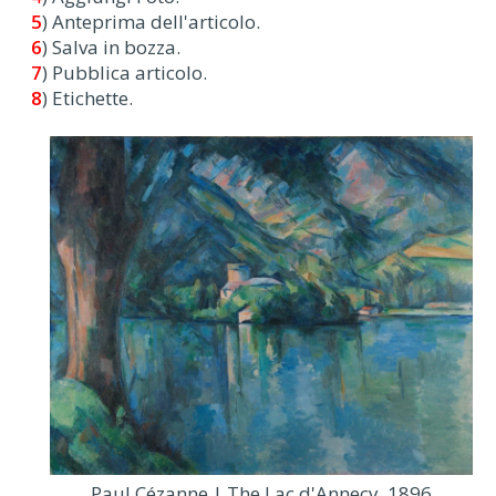
5
) Anteprima dell'articolo.
6
) Salva in bozza.
7
) Pubblica articolo.
8
) Etichette.
Paul Cézanne | The Lac d'Annecy, 1896