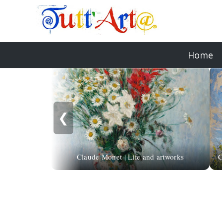
Home
❮
Claude Monet | Life and artworks
C