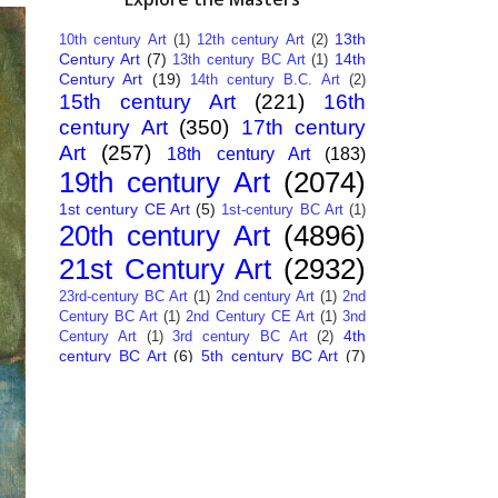
13th
10th century Art
(1)
12th century Art
(2)
Century Art
(7)
14th
13th century BC Art
(1)
Century Art
(19)
14th century B.C. Art
(2)
15th century Art
(221)
16th
century Art
(350)
17th century
Art
(257)
18th century Art
(183)
19th century Art
(2074)
1st century CE Art
(5)
1st-century BC Art
(1)
20th century Art
(4896)
21st Century Art
(2932)
23rd-century BC Art
(1)
2nd century Art
(1)
2nd
Century BC Art
(1)
2nd Century CE Art
(1)
3nd
4th
Century Art
(1)
3rd century BC Art
(2)
century BC Art
(6)
5th century BC Art
(7)
6th century B.C. Art
(4)
7th centry Art
(1)
7th
9th century B.C. Art
(7)
century B.C. Art
(1)
Abstract Art
(284)
AI
African Art
(14)
Art
(26)
Albanian Art
(15)
Algerian Art
(6)
American Art
(1094)
Ancient Art
(62)
Argentine Art
(34)
Armenian Art
(14)