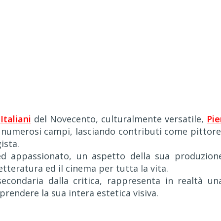
i
Italiani
del Novecento, culturalmente versatile,
Pie
n numerosi campi, lasciando contributi come pittore
ista.
 ed appassionato, un aspetto della sua produzion
letteratura ed il cinema per tutta la vita.
econdaria dalla critica, rappresenta in realtà un
endere la sua intera estetica visiva.