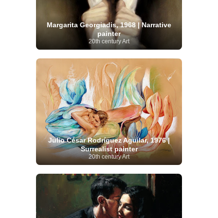
Margarita Georgiadis, 1968 | Narrative
painter
20th century Art
Julio César Rodríguez Aguilar, 1976 |
Surrealist painter
20th century Art